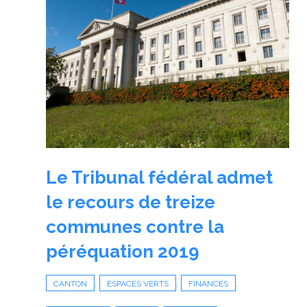
Le Tribunal fédéral admet
le recours de treize
communes contre la
péréquation 2019
,
,
,
CANTON
ESPACES VERTS
FINANCES