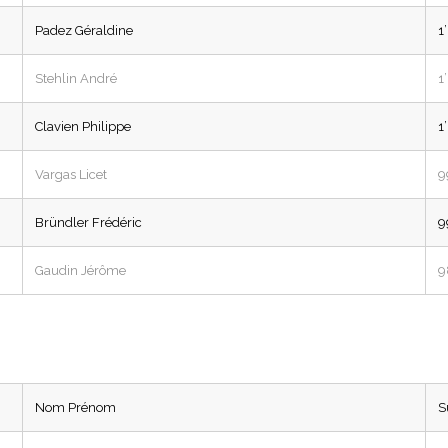
Padez Géraldine
1
Stehlin André
1
Clavien Philippe
1
Vargas Licet
9
Bründler Frédéric
9
Gaudin Jérôme
9
Nom Prénom
S