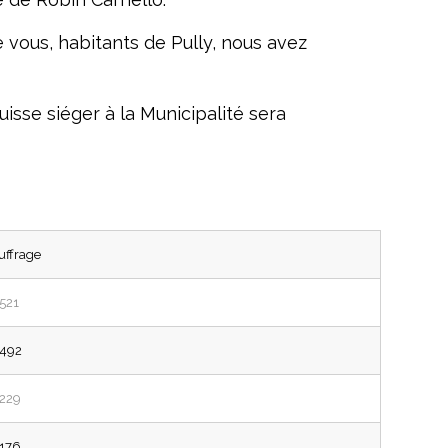
 vous, habitants de Pully, nous avez
uisse siéger à la Municipalité sera
uffrage
’521
’492
’229
’176