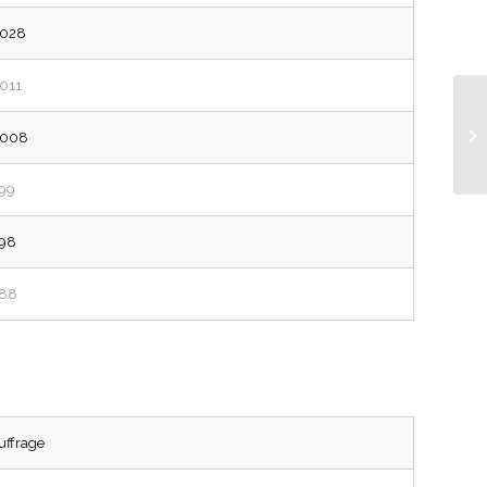
’028
’011
’008
99
98
88
uffrage