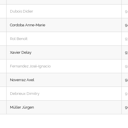
Dubois Didier
9
Cordoba Anne-Marie
9
Rol Benoît
9
Xavier Delay
9
Fernandez José-Ignacio
9
Noverraz Axel
9
Debrieux Dimitry
9
Müller Jürgen
9