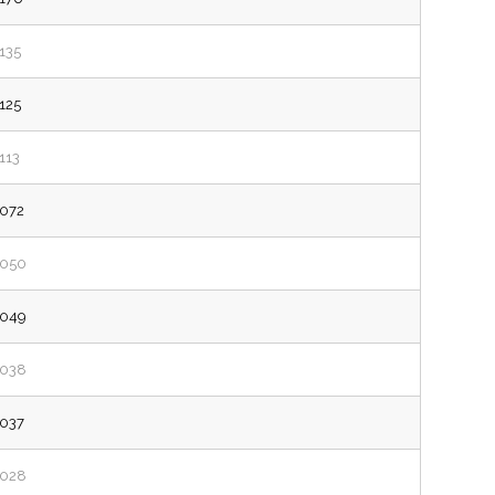
’135
’125
’113
’072
’050
’049
’038
’037
’028