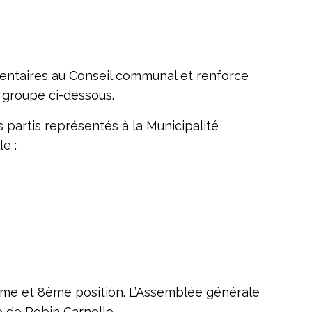
entaires au Conseil communal et renforce
e groupe ci-dessous.
s partis représentés à la Municipalité
e :
 7ème et 8ème position. L’Assemblée générale
e de Robin Carnello.