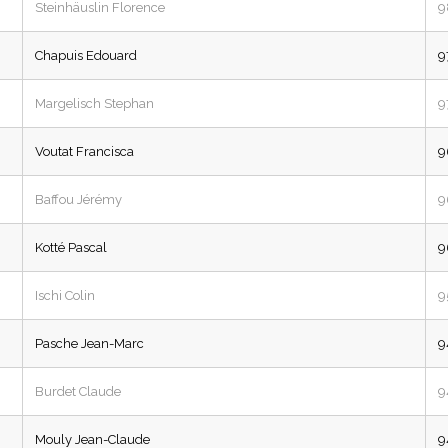
Steinhäuslin Florence
9
Chapuis Edouard
9
Margelisch Stephan
9
Voutat Francisca
9
Baffou Jérémy
9
Kotté Pascal
9
Ischi Colin
9
Pasche Jean-Marc
9
Burdet Claude
9
Mouly Jean-Claude
9