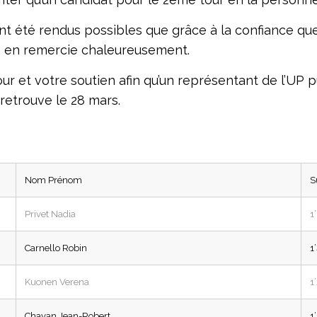
nt été rendus possibles que grâce à la confiance que
s en remercie chaleureusement.
ur et votre soutien afin qu’un représentant de l’UP p
retrouve le 28 mars.
Nom Prénom
S
Privet Nadia
1
Carnello Robin
1
Kuonen Verena
1
Chavan Jean-Robert
1