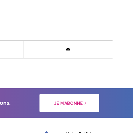
ons.
JE M’ABONNE