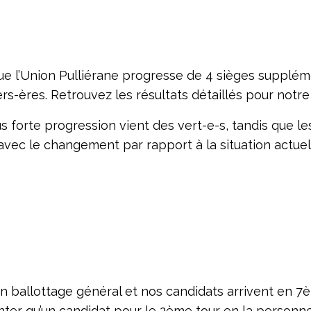
e l’Union Pulliérane progresse de 4 sièges supplém
lers-ères. Retrouvez les résultats détaillés pour notr
s forte progression vient des vert-e-s, tandis que le
avec le changement par rapport à la situation actuell
st un ballottage général et nos candidats arrivent en
enter qu’un candidat pour le 2ème tour en la personn