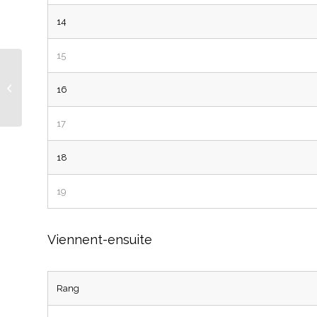
14
15
Entretien avec
Françoise Deslex,
16
première Municipale à
Pully
17
18
19
Viennent-ensuite
Rang