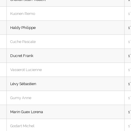
Kuonen Remo
1
Haldy Philippe
1
Cuche Pascale
1
Ducret Frank
1
Vasserot Lucienne
1
Lévy Sébastien
1
Gumy Anne
1
Marin Guex Lorena
1
Godart Michel
1