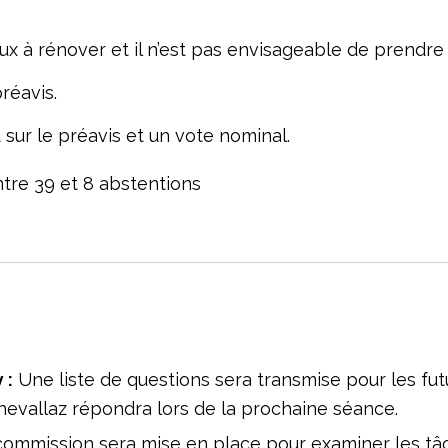
eux à rénover et il n’est pas envisageable de prendre
réavis.
r le préavis et un vote nominal.
ontre 39 et 8 abstentions
 :
Une liste de questions sera transmise pour les fut
evallaz répondra lors de la prochaine séance.
ommission sera mise en place pour examiner les tâc